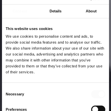
Consent
Details
About
This website uses cookies
We use cookies to personalise content and ads, to
provide social media features and to analyse our traffic.
We also share information about your use of our site with
our social media, advertising and analytics partners who
may combine it with other information that you’ve
provided to them or that they’ve collected from your use
of their services.
Säljare
Consent
Necessary
Selection
Hur ser marknaden ut för säljare idag och vad tjänar man?
Hur arbetar SalesOnly med sina säljare och hur hjälper vi
både säljare och företag att utvecklas i sin roll och hamna
Preferences