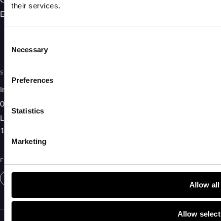
their services.
Events
KIMM
Eqonomy
Consent
The Pace
Necessary
Selection
SÄG HEJ
OM BOLAGET
Preferences
info@salesonly.se
Om oss
08-515 145 00
Våra medarbetare
Statistics
Linnégatan 87
Så skapar vi tillit
115 23 Stockholm
Marketing
FÖLJ OSS
Allow all
Allow select