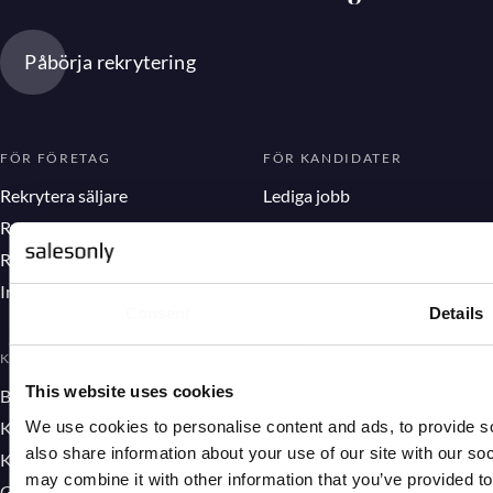
Påbörja rekrytering
FÖR FÖRETAG
FÖR KANDIDATER
Rekrytera säljare
Lediga jobb
Rekrytera säljchef
Registrera CV
Rekrytera operativ VD
Interim rekrytering
Consent
Details
KUNSKAP
BOLAG INOM WISE
This website uses cookies
Blogg
Wise
We use cookies to personalise content and ads, to provide so
Kandidatcase
Wise consulting
also share information about your use of our site with our so
Kundcase
Wise IT
may combine it with other information that you’ve provided to
Guider
SalesOnly