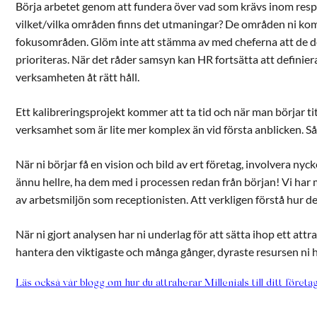
Börja arbetet genom att fundera över vad som krävs inom res
vilket/vilka områden finns det utmaningar? De områden ni komm
fokusområden. Glöm inte att stämma av med cheferna att de 
prioriteras. När det råder samsyn kan HR fortsätta att definiera
verksamheten åt rätt håll.
Ett kalibreringsprojekt kommer att ta tid och när man börjar tit
verksamhet som är lite mer komplex än vid första anblicken. Så s
När ni börjar få en vision och bild av ert företag, involvera nyc
ännu hellre, ha dem med i processen redan från början! Vi har
av arbetsmiljön som receptionisten. Att verkligen förstå hur det
När ni gjort analysen har ni underlag för att sätta ihop ett att
hantera den viktigaste och många gånger, dyraste resursen ni ha
Läs också vår blogg om hur du attraherar Millenials till ditt företag