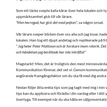
Som ett täcke svepte kalla kårar över hela lokalen och t
uppmärksamhet gick till vår lärare.
“Men herregud, hur gick det med pojken”
, sa någon oroat.
Vår lärare sveper blicken över oss alla och jag lovar, ha
lokalen. Han tog ett djupt andetag och replikerade på fr
” Jag heter Peter Mattsson och är forskare inom retorik. Det ni
och händelsen jag berättade har inte inträffat”
Magstarkt! Men, det är troligtvis den mest minnesvärda 
Kommunikation förenar, det vet vi. Genom kommunikati
avgörande framgångsfaktor om du ska få med dig andra i
Nedan följer åtta enkla tips som jag tagit med mig i mi
tips kan du applicera och förädla i din vardag eller i ditt
övertyga. Till exempel när du ska hålla en säljpresentati