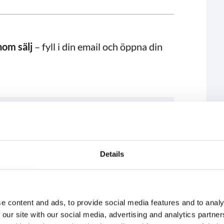
nom sälj
– fyll i din email och öppna din
Details
e content and ads, to provide social media features and to analy
in säljpresentation?
 our site with our social media, advertising and analytics partn