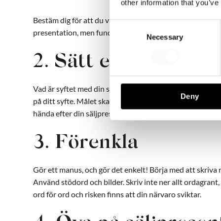
other information that you’ve
Bestäm dig för att du vill stå på scen och att du vill del
Consent
presentation, men fundera på vad du vill
lära
mottagaren
Necessary
Selection
2. Sätt ett mål
Vad är syftet med din säljpresentation? När du har defini
Deny
på ditt syfte. Målet ska inte vara att ”vara bra” eller att 
hända efter din säljpresentation? Vilka känslor ska din
3. Förenkla
Gör ett manus, och gör det enkelt! Börja med att skriva 
Använd stödord och bilder. Skriv inte ner allt ordagran
ord för ord och risken finns att din närvaro sviktar.