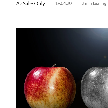
Av SalesOnly
19.04.20
2 min läsning