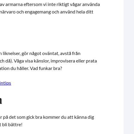
a av armarna eftersom vi inte riktigt vågar använda
, närvaro och engagemang och använd hela ditt
liknelser, gör något oväntat, avstå från
ch då). Våga visa känslor, improvisera eller prata
tation du håller. Vad funkar bra?
intips
m
ar på det som gick bra kommer du att känna dig
 bli bättre!