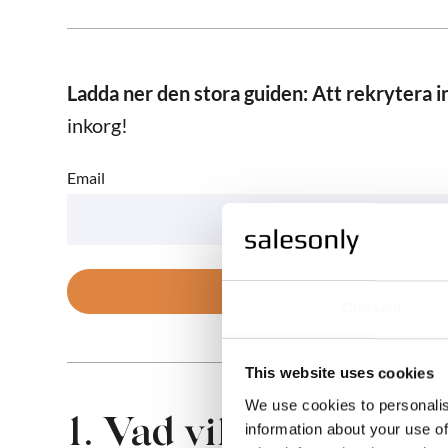
Ladda ner den stora guiden: Att rekrytera i
inkorg!
Email
Consent
This website uses cookies
We use cookies to personalis
1. Vad vill du med d
information about your use of