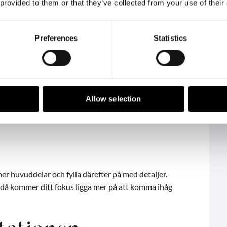
 provided to them or that they’ve collected from your use of their
a med dig av din kunskap. Du vill sälja något med din
. Hur kliver en skådespelare upp på scen?
Preferences
Statistics
erat syftet, släpp fokuset på dig själv och fokusera
Allow selection
”överleva”. Utgå ifrån din publik istället! Vad ska
 publik känna och vad ska de göra med dem?
ner huvuddelar och fylla därefter på med detaljer.
t, då kommer ditt fokus ligga mer på att komma ihåg