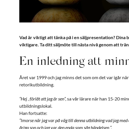
Vad är viktigt att tänka på i en säljpresentation? Dina 
viktigare. Ta ditt säljmöte till nästa nivå genom att trä
En inledning att min
Året var 1999 och jag minns det som om det var igår när 
retorikutbildning.
“Hej , förlåt att jag är sen”,
sa vår lärare när han 15-20 min
utbildningslokal.
Han fortsatte:
“Imorse när jag var på väg till denna utbildning vad jag me
åriga son och jag var den enda som såg händelsen “.