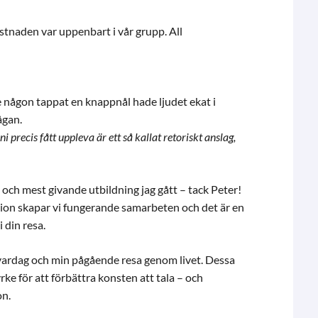
ystnaden var uppenbart i vår grupp. All
de någon tappat en knappnål hade ljudet ekat i
ågan.
 precis fått uppleva är ett så kallat retoriskt anslag,
och mest givande utbildning jag gått – tack Peter!
on skapar vi fungerande samarbeten och det är en
 din resa.
n vardag och min pågående resa genom livet. Dessa
 yrke för att förbättra konsten att tala – och
on.