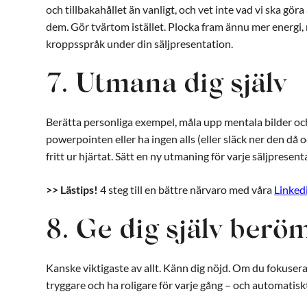
och tillbakahållet än vanligt, och vet inte vad vi ska gör
dem. Gör tvärtom istället. Plocka fram ännu mer energi
kroppsspråk under din säljpresentation.
7. Utmana dig själv
Berätta personliga exempel, måla upp mentala bilder och 
powerpointen eller ha ingen alls (eller släck ner den då o
fritt ur hjärtat. Sätt en ny utmaning för varje säljpresen
>> Lästips!
4 steg till en bättre närvaro med våra
Linked
8. Ge dig själv berö
Kanske viktigaste av allt. Känn dig nöjd. Om du fokuser
tryggare och ha roligare för varje gång – och automatiskt