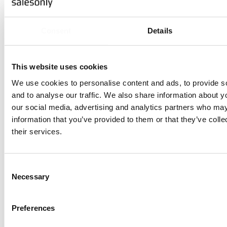
resultat?
Det enkla svaret på den frågan är: Det vet du inte. Det finns 
Consent
Details
att följa stegen listade ovan och medvetandegöra hur ni fattar
förbättrar du oddsen att lyckas avsevärt.
This website uses cookies
“I mångt och mycket handlar det om att skapa förutsättningar för en 
We use cookies to personalise content and ads, to provide s
uppdrag och i din organisation”,
avslutar Kristin.
and to analyse our traffic. We also share information about yo
our social media, advertising and analytics partners who may
information that you’ve provided to them or that they’ve coll
their services.
Consent
REKOMMENDERAD CHECKLIST
Necessary
Selection
7 viktiga personliga egenskap
framtidens B2B-säljare
Preferences