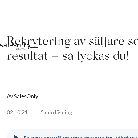
Rekrytering av säljare 
resultat – så lyckas du!
Av SalesOnly
02.10.21
5 min läsning
Rekrytering av säljare som skapar resultat - så lyckas 