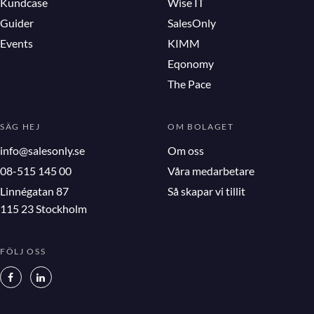
Kundcase
Wise IT
Guider
SalesOnly
Events
KIMM
Eqonomy
The Pace
SÄG HEJ
OM BOLAGET
info@salesonly.se
Om oss
08-515 145 00
Våra medarbetare
Linnégatan 87
Så skapar vi tillit
115 23 Stockholm
FÖLJ OSS