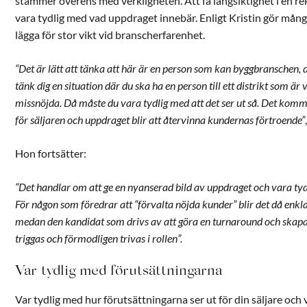
stämmer överens med verkligheten. Att få långsiktighet i en re
vara tydlig med vad uppdraget innebär. Enligt Kristin gör mång
lägga för stor vikt vid branscherfarenhet.
“Det är lätt att tänka att här är en person som kan byggbranschen,
tänk dig en situation där du ska ha en person till ett distrikt som ä
missnöjda. Då måste du vara tydlig med att det ser ut så. Det komm
för säljaren och uppdraget blir att återvinna kundernas förtroende”
Hon fortsätter:
“Det handlar om att ge en nyanserad bild av uppdraget och vara tyd
För någon som föredrar att “förvalta nöjda kunder” blir det då enkla
medan den kandidat som drivs av att göra en turnaround och ska
triggas och förmodligen trivas i rollen”.
Var tydlig med förutsättningarna
Var tydlig med hur förutsättningarna ser ut för din säljare och