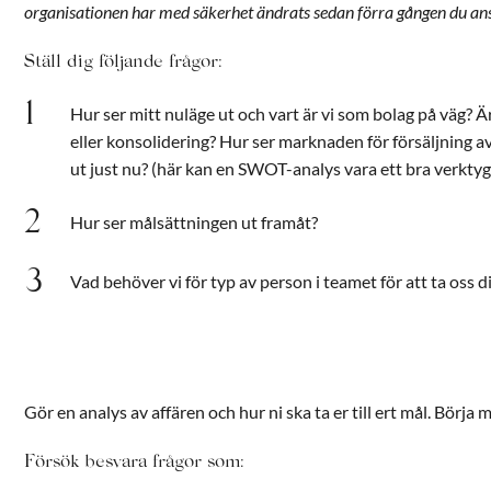
organisationen har med säkerhet ändrats sedan förra gången du ans
Ställ dig följande frågor:
Hur ser mitt nuläge ut och vart är vi som bolag på väg? Är 
eller konsolidering? Hur ser marknaden för försäljning a
ut just nu? (här kan en SWOT-analys vara ett bra verktyg
Hur ser målsättningen ut framåt?
Vad behöver vi för typ av person i teamet för att ta oss dit
Gör en analys av affären och hur ni ska ta er till ert mål. Börja m
Försök besvara frågor som: