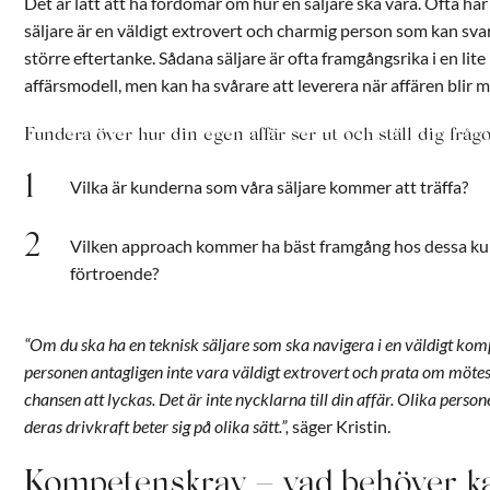
Det är lätt att ha fördomar om hur en säljare ska vara. Ofta har 
säljare är en väldigt extrovert och charmig person som kan sva
större eftertanke. Sådana säljare är ofta framgångsrika i en lite
affärsmodell, men kan ha svårare att leverera när affären blir 
Fundera över hur din egen affär ser ut och ställ dig fråg
Vilka är kunderna som våra säljare kommer att träffa?
Vilken approach kommer ha bäst framgång hos dessa kun
förtroende?
“
Om du ska ha en teknisk säljare som ska navigera i en väldigt k
personen antagligen inte vara väldigt extrovert och prata om möte
chansen att lyckas. Det är inte nycklarna till din affär. Olika person
deras drivkraft beter sig på olika sätt.
”
,
säger Kristin.
Kompetenskrav – vad behöver k