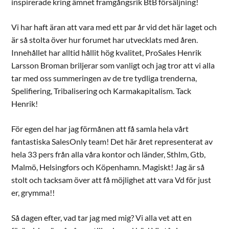
inspirerade kring ämnet framgångsrik BtB försäljning!
Vi har haft äran att vara med ett par år vid det här laget och
är så stolta över hur forumet har utvecklats med åren.
Innehållet har alltid hållit hög kvalitet, ProSales Henrik
Larsson Broman briljerar som vanligt och jag tror att vi alla
tar med oss summeringen av de tre tydliga trenderna,
Spelifiering, Tribalisering och Karmakapitalism. Tack
Henrik!
För egen del har jag förmånen att få samla hela vårt
fantastiska SalesOnly team! Det här året representerat av
hela 33 pers från alla våra kontor och länder, Sthlm, Gtb,
Malmö, Helsingfors och Köpenhamn. Magiskt! Jag är så
stolt och tacksam över att få möjlighet att vara Vd för just
er, grymma!!
Så dagen efter, vad tar jag med mig? Vi alla vet att en