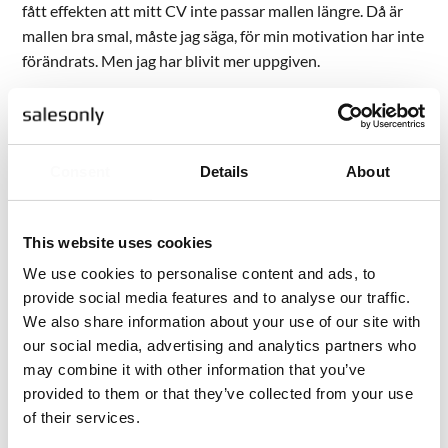
fått effekten att mitt CV inte passar mallen längre. Då är
mallen bra smal, måste jag säga, för min motivation har inte
förändrats. Men jag har blivit mer uppgiven.
En lösning som Janne funderat på är att helt enkelt lämna
den arbetsmarknad han inte lyckas ta sig in på.
Consent
Details
About
– Jag har haft funderingar på att åka till något
utvecklingsland där jag skulle jobba ideellt och leva snålt.
Bara för att få ett jobb jag tycker är roligt. Gärna något där
This website uses cookies
min tekniska kompetens kommer till användning, säger
We use cookies to personalise content and ads, to
han.
provide social media features and to analyse our traffic.
We also share information about your use of our site with
Efterlyses: Långsiktigt samarbete mellan rekryterare
our social media, advertising and analytics partners who
och arbetsgivare
may combine it with other information that you’ve
provided to them or that they’ve collected from your use
Brevet avslutas med orden:
of their services.