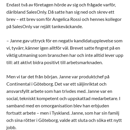
Endast två av företagen hörde av sig och frågade varför,
däribland SalesOnly. Då satte han sig ned och skrev ett
brev – ett brev som för Angelica Rossi och hennes kollegor
på SalesOnly var rejält tankeväckande.
– Janne gav uttryck för en negativ kandidatupplevelse som
vi, tyvärr, känner igen alltför väl. Brevet satte fingret på en
viktig utmaning som branschen har och inte alltid lever upp
till: att aktivt bidra positivt till arbetsmarknaden.
Men vi tar det från början. Janne var produktchef på
Continental i Göteborg. Det var ett säljinriktat och
ansvarsfyllt arbete som han trivdes med. Janne var en
social, tekniskt kompetent och uppskattad medarbetare. I
samband med en omorganisation blev han erbjuden
fortsatt arbete – men i Tyskland. Janne, som har sin familj
och sina rötter i Göteborg, valde att sluta och söka ett nytt
jobb.