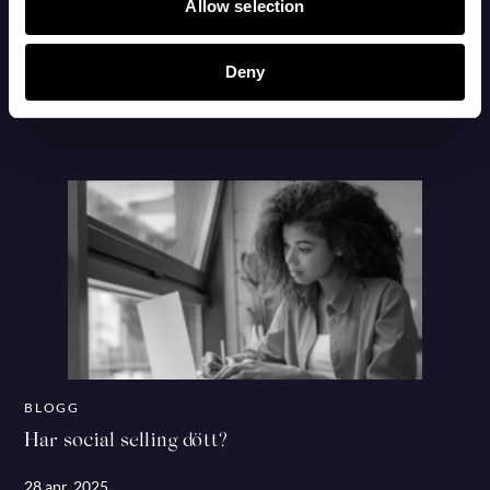
Allow selection
BLOGG
Vi måste sluta lämna över – sälj och marknad ska
vinna tillsammans
Deny
27 maj, 2025
BLOGG
Har social selling dött?
28 apr, 2025