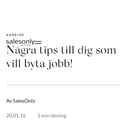
KARRIÄR
Några tips till dig som
vill byta jobb!
Av SalesOnly
20.01.16
1 min läsning