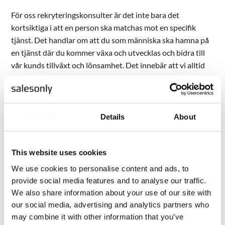
För oss rekryteringskonsulter är det inte bara det
kortsiktiga i att en person ska matchas mot en specifik
tjänst. Det handlar om att du som människa ska hamna på
en tjänst där du kommer växa och utvecklas och bidra till
vår kunds tillväxt och lönsamhet. Det innebär att vi alltid
har ett långsiktigt perspektiv, dvs, är det inte aktuellt idag
är det troligen det en annan dag.
Så, kära kandidat – vi vill ditt bästa. Det enda vi önskar oss
Consent
Details
About
är att du delar vår långsiktiga ambition och håller en positiv
och respektfull kontakt med oss.
This website uses cookies
We use cookies to personalise content and ads, to
provide social media features and to analyse our traffic.
We also share information about your use of our site with
our social media, advertising and analytics partners who
Dela inlägget
may combine it with other information that you’ve