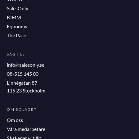
SalesOnly
KIMM
Eqonomy
The Pace
SÄG HEJ
info@salesonly.se
08-515 145 00
Linnégatan 87
115 23 Stockholm
OM BOLAGET
Om oss
Våra medarbetare
Så skapar vi tillit