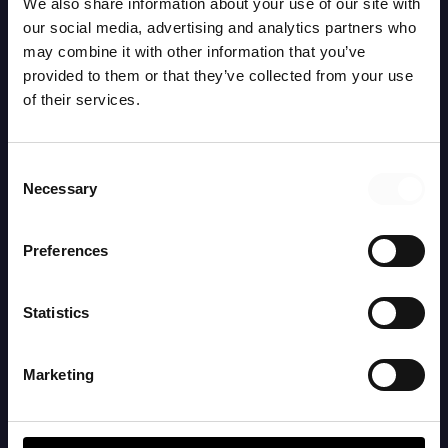
We also share information about your use of our site with
our social media, advertising and analytics partners who
may combine it with other information that you’ve
provided to them or that they’ve collected from your use
of their services.
BLOGG
Consent
Data Analyst / Business Intelligence – nyckeln till
Necessary
Selection
datadrivna beslut i säljorganisationen.
6 aug, 2025
Preferences
Statistics
Marketing