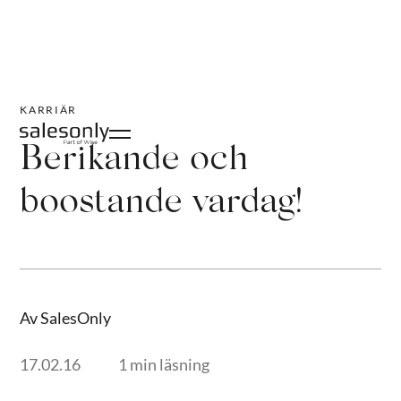
KARRIÄR
Berikande och
boostande vardag!
Av SalesOnly
17.02.16
1 min läsning