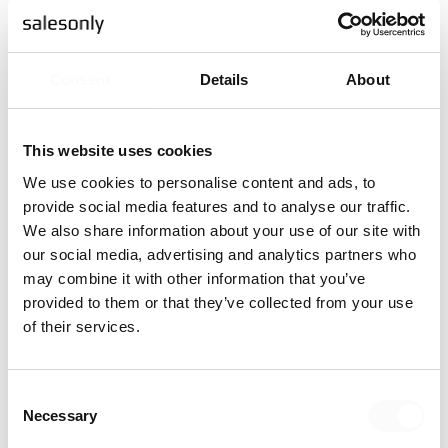
examensarbete och studerar
IT SALES B2B
på EC
Utbildning. Hennes examensarbete handlar om varför
vissa säljare lyckas, medan andra lyckas mindre bra?
Consent
Details
About
Självklart ville jag hjälpa till med detta och mina svar på
Emmas frågor blev följande:
This website uses cookies
# Vad betyder försäljning för dig?
We use cookies to personalise content and ads, to
Allt! Jag lever och andas försäljning och har från hjärtat ett
provide social media features and to analyse our traffic.
säljmindset. Glädjen till försäljning, hårt arbete och att
We also share information about your use of our site with
tjäna pengar kom in i mitt liv väldigt tidigt. Jag sålde
our social media, advertising and analytics partners who
blommor och grönsaker från mina föräldrars trädgård som
may combine it with other information that you’ve
åttaåring, arbetade i kiosk från 11 års ålder och från 13 års
provided to them or that they’ve collected from your use
ålder jobbade jag i en stor frukt- och grönsakshall. Mina
of their services.
studier började med kurser i socialantropologi och
internationella relationer, men avslutades med ämnen
inom ekonomi och marknadsföring, då jag insåg att mitt
Consent
framtida yrke behövde innefatta både människor,
Necessary
Selection
relationer och försäljning. Idag har jag över 20 års