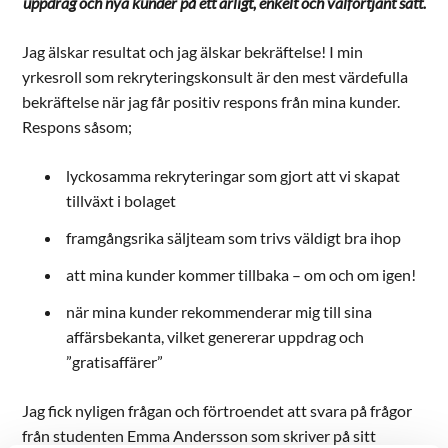
uppdrag och nya kunder på ett ärligt, enkelt och välförtjänt sätt.
Jag älskar resultat och jag älskar bekräftelse! I min
yrkesroll som rekryteringskonsult är den mest värdefulla
bekräftelse när jag får positiv respons från mina kunder.
Respons såsom;
lyckosamma rekryteringar som gjort att vi skapat
tillväxt i bolaget
framgångsrika säljteam som trivs väldigt bra ihop
att mina kunder kommer tillbaka – om och om igen!
när mina kunder rekommenderar mig till sina
affärsbekanta, vilket genererar uppdrag och
”gratisaffärer”
Jag fick nyligen frågan och förtroendet att svara på frågor
från studenten Emma Andersson som skriver på sitt