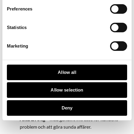
erfarenhet från B2B försäljning och professionellt har jag
Preferences
alltid arbetat med utvecklings-, utbildnings- och
förbättringsarbete på både individ, grupp och ledarnivå.
Statistics
# Vad tycker du kännetecknar en riktigt bra säljare?
Tydliga avtal, leverans, kommunikation, logistik och
Marketing
uppföljning är
hygienfaktorer
och inom ramen för vad en
kund kan
förvänta
sig. Sedan är
intressanta, innovativa,
kunskapsgivande, enkla och trevliga affärsrelationer
alltid mer givande
än de som enbart bjuder på vad som
Allow all
ingår i det som är överenskommet mellan beställare och
säljare.
Gemensamt hos riktiga bra säljare är:
Allow selection
Kundfokus
– med ett långsiktigt perspektiv i sitt
Deny
agerande.
Äkta &
Ärlig
– med genuint intresse för kundens
problem och att göra sunda affärer.