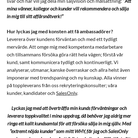
svar och här vill jag dela min säljvision och målsättning: ”
Att
mina vänner, kollegor och kunder vill rekommendera och sälja
in mig till sitt affärsnätverk!”
Hur lyckas jag med konsten att få ambassadörer?
Leverera över kundens förväntan och med ett tydligt
mervärde. Att omge mig med kompetenta medarbetare
och tillsammans försöka göra rätt hela vägen; förstå vår
kund, samt kommunicera tydligt och kontinuerligt. Vi
analyserar, utmanar, kanske överraskar och allra helst även
imponerar med trendspaning och ny kunskap. Alla vinner
på toppleverans från oss rekryteringskonsulter; våra
kunder, kandidater och
SalesOnly
.
Lyckas jag med att överträffa min kunds förväntningar och
leverera toppkvalitet i mina uppdrag, då behöver jag aldrig mer
ringa ett kallt kundsamtal för att försöka sälja in mig själv. Med
”extremt nöjda kunder” som mitt WHY, får jag och SalesOnly