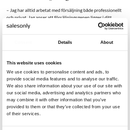
– Jag har alltid arbetat med försäljning både professionellt
och privat. Jag anser att försäljningsgenen ligger i ditt
DNA; när du väl hittat den kommer allt du gör att handla
om försäljning. Oavsett om du säljer IT-lösningar eller
förhandlar om vilken film ni ska se på fredagsmyset, så
Consent
Details
About
handlar det om att hitta ett behov hos kunden och sedan
presentera sitt förslag till lösning utifrån det. Till exempel
så har jag förstått att min make har ett stort behov av
This website uses cookies
romantiska komedier varje fredag, även om han inte riktigt
We use cookies to personalise content and ads, to
är medveten om det själv…
provide social media features and to analyse our traffic.
We also share information about your use of our site with
our social media, advertising and analytics partners who
Vilka 3 främsta egenskaper
may combine it with other information that you’ve
provided to them or that they’ve collected from your use
letar du efter hos en bra
of their services.
säljare?