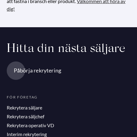
att fastna i bransch eller produkt.
Välkommen att höra av
dig!
Hitta din nästa säljare
Påbörja rekrytering
FÖR FÖRETAG
Rekrytera säljare
Rekrytera säljchef
Rekrytera operativ VD
Interim rekrytering