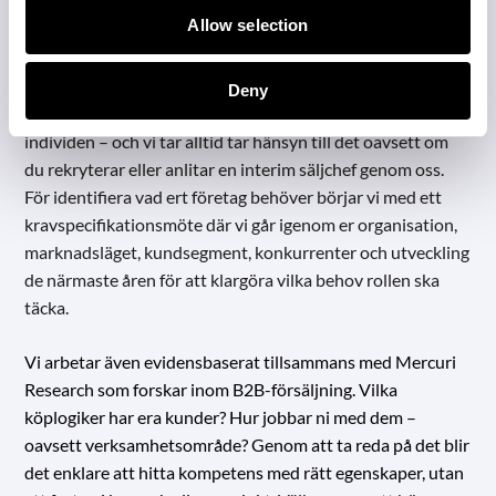
försäljning
Allow selection
Deny
Försäljningschef är en roll som ställer stora krav på
individen – och vi tar alltid tar hänsyn till det oavsett om
du rekryterar eller anlitar en interim säljchef genom oss.
För identifiera vad ert företag behöver börjar vi med ett
kravspecifikationsmöte där vi går igenom er organisation,
marknadsläget, kundsegment, konkurrenter och utveckling
de närmaste åren för att klargöra vilka behov rollen ska
täcka.
Vi arbetar även evidensbaserat tillsammans med Mercuri
Research som forskar inom B2B-försäljning. Vilka
köplogiker har era kunder? Hur jobbar ni med dem –
oavsett verksamhetsområde? Genom att ta reda på det blir
det enklare att hitta kompetens med rätt egenskaper, utan