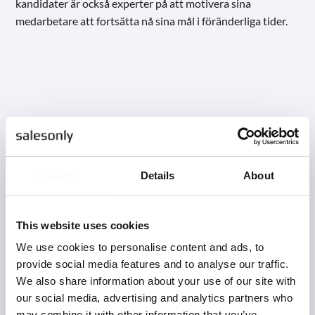
kandidater är också experter på att motivera sina
medarbetare att fortsätta nå sina mål i föränderliga tider.
Consent
Details
About
Fördelar med att ta in
en interim
This website uses cookies
We use cookies to personalise content and ads, to
försäljningschef
provide social media features and to analyse our traffic.
We also share information about your use of our site with
our social media, advertising and analytics partners who
Att hyra en tillfällig säljchef under en kortare eller längre
may combine it with other information that you’ve