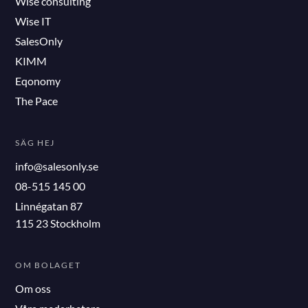
Wise consulting
Wise IT
SalesOnly
KIMM
Eqonomy
The Pace
SÄG HEJ
info@salesonly.se
08-515 145 00
Linnégatan 87
115 23 Stockholm
OM BOLAGET
Om oss