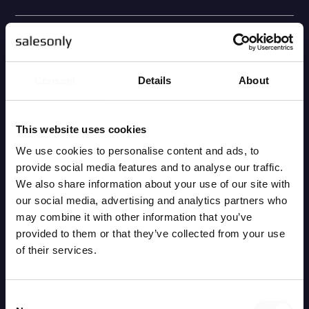
Consent
Details
About
This website uses cookies
We use cookies to personalise content and ads, to
provide social media features and to analyse our traffic.
We also share information about your use of our site with
our social media, advertising and analytics partners who
Checklista: 7 viktiga personliga
may combine it with other information that you’ve
egenskaper hos framtidens B2B-
provided to them or that they’ve collected from your use
säljare
of their services.
Baserat på önskemål från våra kunder, aktuell forskning
och de trender vi ser inom säljrekrytering har vi ringat in
Consent