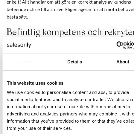
enkelt! Allt handlar om att göra en korrekt analys av kundens
beteende och se till att ni verkligen agerar för att möta behove
bästa sätt.
Befintlig kompetens och rekryte
På samma sätt gäller det att bygga ett team med säljprofiler s
rätt kompetens utifrån den köplogik ert företaget och era kun
befinner sig i. Se över om kompetensen du har idag matchar d
Consent
Details
About
krävs för att möta kundernas behov i framtiden. Kan ni följa m
anpassa er? När det är dags att rekrytera ska du alltid tänka
This website uses cookies
strukturerat kring organisering av roller och ansvar för att säke
att du får in de säljare du faktiskt behöver. En lyckad säljstrate
We use cookies to personalise content and ads, to provide
handlar också om att ha rätt kompetens på plats.
social media features and to analyse our traffic. We also sha
information about your use of our site with our social media,
Ledarens roll i säljstrategin
advertising and analytics partners who may combine it with o
information that you’ve provided to them or that they’ve colle
from your use of their services.
En framgångsrik säljstrategi handlar om komplexitet i affär, k