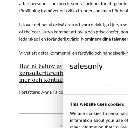
affärspersoner, som precis som vi, brinner för att genui
försäljning framöver och vilka trender som man bör bea
Utöver det har vi också äran att vara delaktiga i juryn
of the Year. Juryn kommer att hylla och prisa chefer in
ledarskap i en föränderlig värld.
Nominera dina talanger
Vi vet att detta kommer bli en fartfylld och händelserik 
Har ni behov av en säljkonsult? Vi har
konsulterfarenhet i vårt nätverk som st
mer och kontakta oss direkt här!
Consent
Författare:
Anna Falconer
, Marknadsansvarig,
anna.falc
This website uses cookies
We use cookies to personalis
information about your use of
other information that you’ve