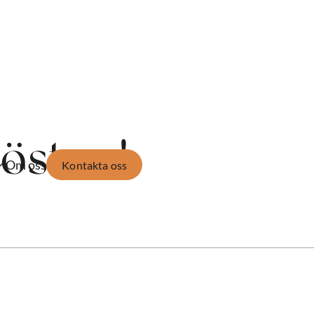
östen!
Om oss
Kontakta oss