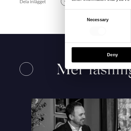
Dela inlägget
Consent
Necessary
Selection
Deny
Mer läsnin