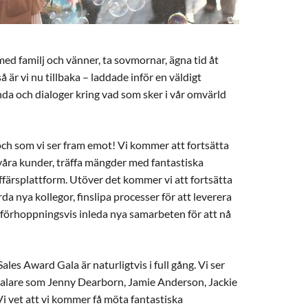
med familj och vänner, ta sovmornar, ägna tid åt
å är vi nu tillbaka – laddade inför en väldigt
da och dialoger kring vad som sker i vår omvärld
och som vi ser fram emot! Vi kommer att fortsätta
våra kunder, träffa mängder med fantastiska
färsplattform. Utöver det kommer vi att fortsätta
a nya kollegor, finslipa processer för att leverera
r, förhoppningsvis inleda nya samarbeten för att nå
es Award Gala är naturligtvis i full gång. Vi ser
a talare som Jenny Dearborn, Jamie Anderson, Jackie
 vet att vi kommer få möta fantastiska