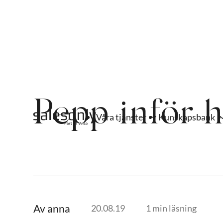
Pepp inför h
Våra tjänster
Kunskapsbank
Av anna
20.08.19
1 min läsning