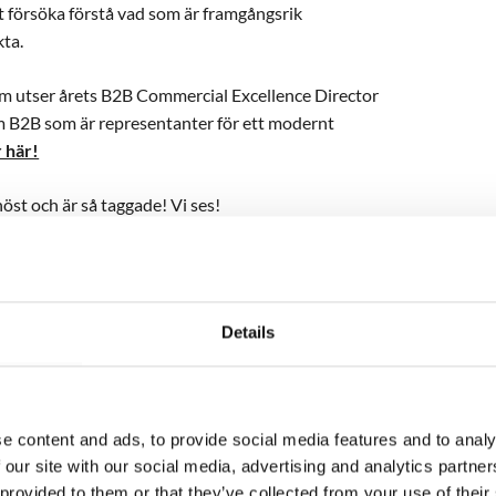
nt försöka förstå vad som är framgångsrik
kta.
 som utser årets B2B Commercial Excellence Director
om B2B som är representanter för ett modernt
 här!
höst och är så taggade! Vi ses!
 över 2000 kandidater med
år redo att hjälpa er med detta! Läs
Details
oner@salesonly.se,
+46 (0)73 661 30 40
e content and ads, to provide social media features and to analy
 our site with our social media, advertising and analytics partn
 provided to them or that they’ve collected from your use of their