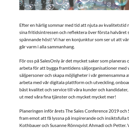
Efter en härlig sommar med tid att njuta av kvalitetstid 
sina fritidsintressen och reflektera över första halvåret s
spännande höst! Vi har en konjunktur som ser ut att vän
går varm i alla sammanhang.
För oss på SalesOnly är det mycket saker som planeras 
arbeta för att bygga framtidens säljorganisationer med 
säljpersoner och skapa möjligheter i vår gemensamma af
arbeta med vår digitala plattform och utveckling, onboard
bäst kvalitet och service till våra kunder och kandidate
ut med våra fina tjänster och mycket mycket mer!
Planeringen inför årets The Sales Conference 2019 och Sal
fram emot att få lyssna på inspirerande och insiktsfull
Kothbauer och Susanne Rönnqvist Ahmadi och Petter. Vi