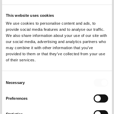
This website uses cookies
REKOMMENDERAD GUIDE
We use cookies to personalise content and ads, to
Den stora handboken:
provide social media features and to analyse our traffic.
We also share information about your use of our site with
Att rekrytera inom sälj
our social media, advertising and analytics partners who
may combine it with other information that you’ve
provided to them or that they’ve collected from your use
LADDA NER GUIDE
of their services.
Consent
Necessary
Selection
5. Förankra kravprofilen
Dessutom behöver kravprofilen för en tjänst behöver vara
Preferences
förankrad i företagsledningen. Tyvärr händer det ibland att
profilen ändras i slutskedet när ledningen kommer in, vilket