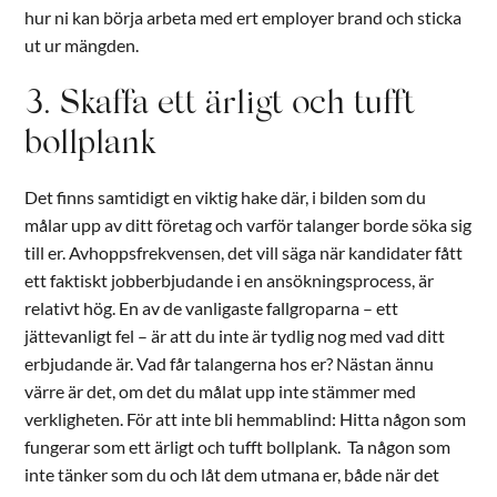
hur ni kan börja arbeta med ert employer brand och sticka
ut ur mängden.
3. Skaffa ett ärligt och tufft
bollplank
Det finns samtidigt en viktig hake där, i bilden som du
målar upp av ditt företag och varför talanger borde söka sig
till er. Avhoppsfrekvensen, det vill säga när kandidater fått
ett faktiskt jobberbjudande i en ansökningsprocess, är
relativt hög. En av de vanligaste fallgroparna – ett
jättevanligt fel – är att du inte är tydlig nog med vad ditt
erbjudande är. Vad får talangerna hos er? Nästan ännu
värre är det, om det du målat upp inte stämmer med
verkligheten. För att inte bli hemmablind: Hitta någon som
fungerar som ett ärligt och tufft bollplank. Ta någon som
inte tänker som du och låt dem utmana er, både när det