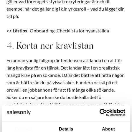
gäller vad företagets styrka i rekryteringar är och till
exempel när det gäller dig i din yrkesroll – vad du lägger din
tid på.
>> Lästips!
Onboarding: Checklista för nyanställda
4. Korta ner kravlistan
En annan vanlig fallgrop är tendensen att landa i en alltför
lång kravlista för en tjänst. Det landar lätt i en orealistisk
mängd krav på en sökande. Då är det bättre att hitta någon
som är bättre än du på vissa saker. Fundera också på ert
ordval i en jobbannons för att få många olika sökande.
Söker du en säljare kanske du borde kalla det för
projektledning – för att få in en annan typ av profil. Det kan
vara ett sätt att till exempel komma runt bristen på
kvinnliga sökande till säljtjänster.
Consent
Details
About