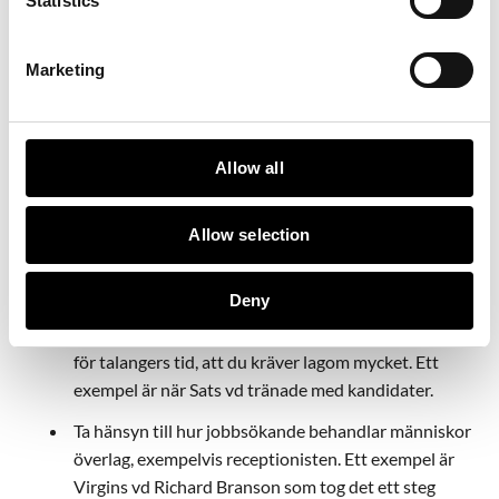
Statistics
kan göra att kandidater som har varit med i en lång process
får lämna. Detta skapar oreda och är inte bra för företagets
varumärke.
Marketing
Några avslutande tips
Allow all
Hitta egna referenser på en kandidat som
kompletterar referenser personen själv lämnar. Ställ
Allow selection
jobbiga frågor till referensgivaren och lyssna noga.
Testa att träffa kandidaterna utanför kontorsmiljö
Deny
eller att ses under okonventionella former kan också
ge en tydligare bild ibland. Se bara till at ha respekt
för talangers tid, att du kräver lagom mycket. Ett
exempel är när Sats vd tränade med kandidater.
Ta hänsyn till hur jobbsökande behandlar människor
överlag, exempelvis receptionisten. Ett exempel är
Virgins vd Richard Branson som tog det ett steg